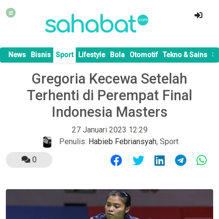
News
Bisnis
Sport
Lifestyle
Bola
Otomotif
Tekno & Sains
S
Gregoria Kecewa Setelah
Terhenti di Perempat Final
Indonesia Masters
27 Januari 2023 12:29
Penulis:
Habieb Febriansyah
,
Sport
0